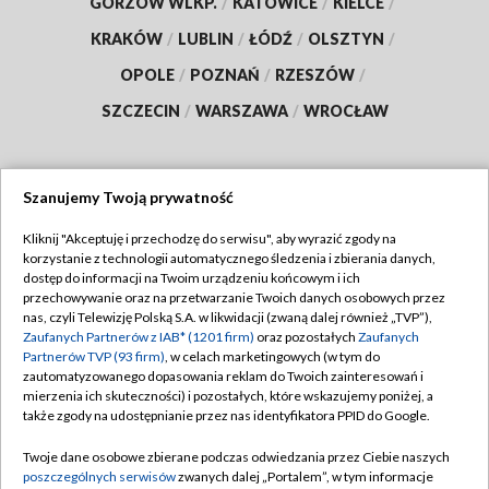
GORZÓW WLKP.
/
KATOWICE
/
KIELCE
/
KRAKÓW
/
LUBLIN
/
ŁÓDŹ
/
OLSZTYN
/
OPOLE
/
POZNAŃ
/
RZESZÓW
/
SZCZECIN
/
WARSZAWA
/
WROCŁAW
Szanujemy Twoją prywatność
Dołącz do nas:
Kliknij "Akceptuję i przechodzę do serwisu", aby wyrazić zgody na
korzystanie z technologii automatycznego śledzenia i zbierania danych,
TVP
dostęp do informacji na Twoim urządzeniu końcowym i ich
Abonament TVP
przechowywanie oraz na przetwarzanie Twoich danych osobowych przez
Regulamin TVP
nas, czyli Telewizję Polską S.A. w likwidacji (zwaną dalej również „TVP”),
Emisja w TVP
Polityka prywatności
Zaufanych Partnerów z IAB* (1201 firm)
oraz pozostałych
Zaufanych
Partnerów TVP (93 firm)
, w celach marketingowych (w tym do
Centrum informacji TVP
Moje zgody
zautomatyzowanego dopasowania reklam do Twoich zainteresowań i
mierzenia ich skuteczności) i pozostałych, które wskazujemy poniżej, a
Naziemna Telewizja Cyfrowa
Pomoc
także zgody na udostępnianie przez nas identyfikatora PPID do Google.
Sklep TVP
Biuro reklamy
Twoje dane osobowe zbierane podczas odwiedzania przez Ciebie naszych
Rada Programowa
Kontakt
poszczególnych serwisów
zwanych dalej „Portalem”, w tym informacje