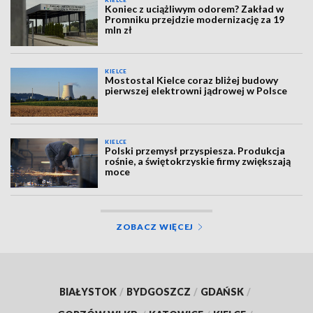
KIELCE
Koniec z uciążliwym odorem? Zakład w
Promniku przejdzie modernizację za 19
mln zł
KIELCE
Mostostal Kielce coraz bliżej budowy
pierwszej elektrowni jądrowej w Polsce
KIELCE
Polski przemysł przyspiesza. Produkcja
rośnie, a świętokrzyskie firmy zwiększają
moce
ZOBACZ WIĘCEJ
BIAŁYSTOK
/
BYDGOSZCZ
/
GDAŃSK
/