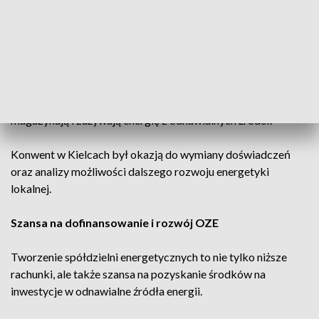
Takie rozwiązanie pozwala ograniczyć koszty i zwiększyć
efektywność wykorzystania energii odnawialnej.
Coraz więcej spółdzielni w regionie
Obecnie w regionie funkcjonuje już 38 spółdzielni
energetycznych. Ich członkowie wspólnie produkują,
magazynują i zużywają energię z odnawialnych źródeł.
Konwent w Kielcach był okazją do wymiany doświadczeń
oraz analizy możliwości dalszego rozwoju energetyki
lokalnej.
Szansa na dofinansowanie i rozwój OZE
Tworzenie spółdzielni energetycznych to nie tylko niższe
rachunki, ale także szansa na pozyskanie środków na
inwestycje w odnawialne źródła energii.