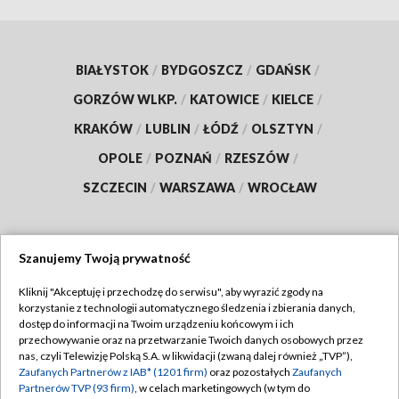
BIAŁYSTOK
/
BYDGOSZCZ
/
GDAŃSK
/
GORZÓW WLKP.
/
KATOWICE
/
KIELCE
/
KRAKÓW
/
LUBLIN
/
ŁÓDŹ
/
OLSZTYN
/
OPOLE
/
POZNAŃ
/
RZESZÓW
/
SZCZECIN
/
WARSZAWA
/
WROCŁAW
Szanujemy Twoją prywatność
Dołącz do nas:
Kliknij "Akceptuję i przechodzę do serwisu", aby wyrazić zgody na
korzystanie z technologii automatycznego śledzenia i zbierania danych,
TVP
dostęp do informacji na Twoim urządzeniu końcowym i ich
Abonament TVP
przechowywanie oraz na przetwarzanie Twoich danych osobowych przez
Regulamin TVP
nas, czyli Telewizję Polską S.A. w likwidacji (zwaną dalej również „TVP”),
Emisja w TVP
Polityka prywatności
Zaufanych Partnerów z IAB* (1201 firm)
oraz pozostałych
Zaufanych
Partnerów TVP (93 firm)
, w celach marketingowych (w tym do
Centrum informacji TVP