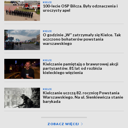
KIELCE
100-lecie OSP Bilcza. Były odznaczenia i
uroczysty apel
KIELCE
O godzinie „W” zatrzymały się Kielce. Tak
uczczono bohaterów powstania
warszawskiego
KIELCE
Kielczanie pamiętają o brawurowej akcji
partyzantów. 81 lat od rozbicia
kieleckiego więzienia
KIELCE
Kielczanie uczczą 82. rocznicę Powstania
Warszawskiego. Na ul. Sienkiewicza stanie
barykada
ZOBACZ WIĘCEJ