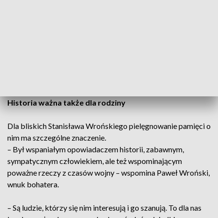
Grób bohatera na Cmentarzu Starym w Kielcach został
oznaczony tabliczką „Grób Weterana”.
– Kielczanie odwiedzający ten cmentarz, przechodząc
sektorem 14A, będą mogli zwrócić większą uwagę na grób
Stanisława Wrońskiego – podkreśla Robert Piwko, naczelnik
kieleckiej delegatury IPN.
Historia ważna także dla rodziny
Dla bliskich Stanisława Wrońskiego pielęgnowanie pamięci o
nim ma szczególne znaczenie.
– Był wspaniałym opowiadaczem historii, zabawnym,
sympatycznym człowiekiem, ale też wspominającym
poważne rzeczy z czasów wojny – wspomina Paweł Wroński,
wnuk bohatera.
– Są ludzie, którzy się nim interesują i go szanują. To dla nas