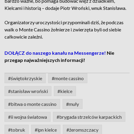
bardzo ważne, bo pomaga budować więź z dziadkiem,
Kielcami i historią – dodaje Piotr Wroński, wnuk Stanisława.
Organizatorzy uroczystości przypominali dziś, że podczas
walk o Monte Cassino żołnierze i zwierzęta byli od siebie
całkowicie zależni.
DOŁĄCZ do naszego kanału na Messengerze!
Nie
przegap najważniejszych informacji!
#świętokrzyskie
#monte cassino
#stanisław wroński
#kielce
#bitwa o monte cassino
#muły
#ii wojna światowa
#brygada strzelców karpackich
#tobruk
#ipn kielce
#żeromszczacy