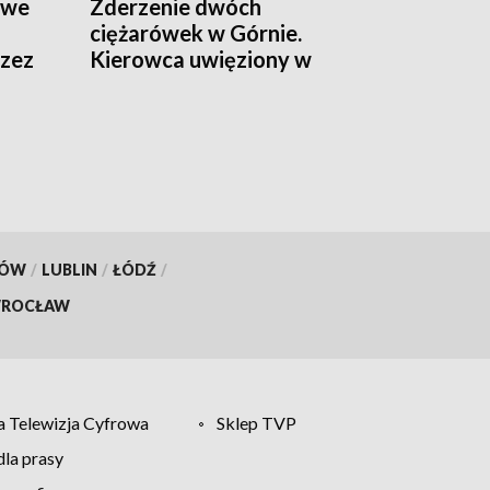
twe
Zderzenie dwóch
ciężarówek w Górnie.
rzez
Kierowca uwięziony w
kabinie, droga zamknięta
KÓW
/
LUBLIN
/
ŁÓDŹ
/
ROCŁAW
 Telewizja Cyfrowa
Sklep TVP
la prasy