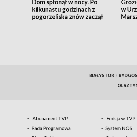
Dom spłonął w nocy. Po
Grozi
kilkunastu godzinach z
w Urz
pogorzeliska znów zaczął
Mars
wydobywać się dym
Zare
BIAŁYSTOK
/
BYDGO
OLSZTY
Abonament TVP
Emisja w TVP
Rada Programowa
System NOS