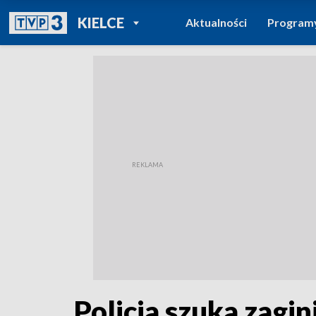
POWRÓT DO
KIELCE
Aktualności
Program
TVP REGIONY
Policja szuka zagi