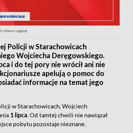
 z domu i zaginął
j Policji w Starachowicach
niego Wojciecha Deręgowskiego.
a i do tej pory nie wrócił ani nie
nkcjonariusze apelują o pomoc do
siadać informacje na temat jego
icji w Starachowicach, Wojciech
ania
1 lipca
. Od tamtej chwili nie nawiązał
iejsce pobytu pozostaje nieznane.