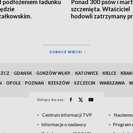
ł podłożeniem ładunku
Ponad 300 psów i mar
ędzie
szczenięta. Właściciel
załkowskim.
hodowli zatrzymany p
agowała ochrona
policję
ZOBACZ WIĘCEJ
SZCZ
/
GDAŃSK
/
GORZÓW WLKP.
/
KATOWICE
/
KIELCE
/
KRA
N
/
OPOLE
/
POZNAŃ
/
RZESZÓW
/
SZCZECIN
/
WARSZAWA
/
W
Dołącz do nas:
Centrum informacji TVP
Naziemna
Informacje o nadawcy
Program d