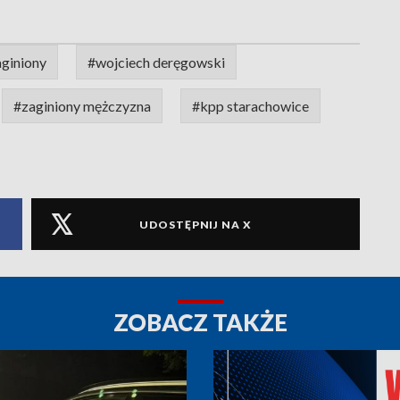
giniony
#wojciech deręgowski
#zaginiony mężczyzna
#kpp starachowice
UDOSTĘPNIJ NA X
ZOBACZ TAKŻE