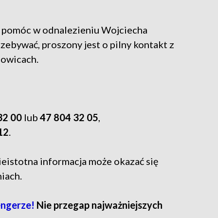
e pomóc w odnalezieniu Wojciecha
ebywać, proszony jest o pilny kontakt z
howicach.
32 00
lub
47 804 32 05
,
12
.
nieistotna informacja może okazać się
iach.
ngerze!
Nie przegap najważniejszych