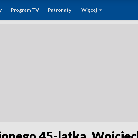
y
Program TV
Patronaty
Więcej
nionego 45-latka. Wojci