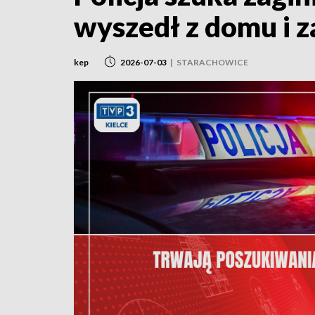
wyszedł z domu i z
kep
2026-07-03
|
STARACHOWICE