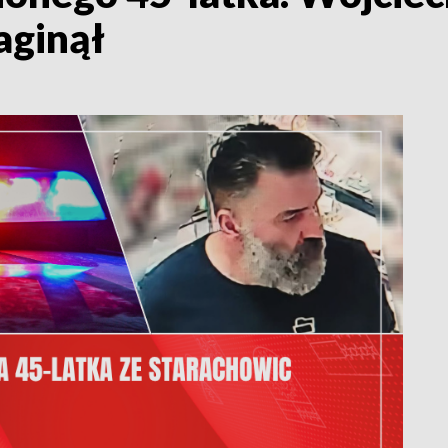
aginął