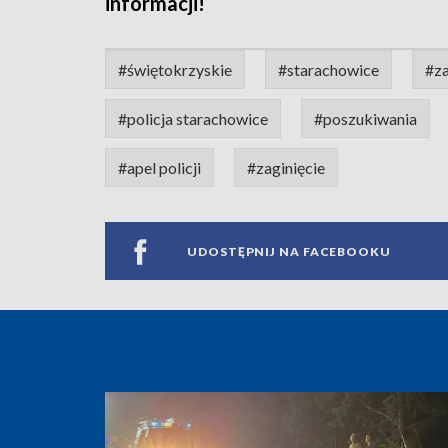
informacji!
#świętokrzyskie
#starachowice
#za
#policja starachowice
#poszukiwania
#apel policji
#zaginięcie
UDOSTĘPNIJ NA FACEBOOKU