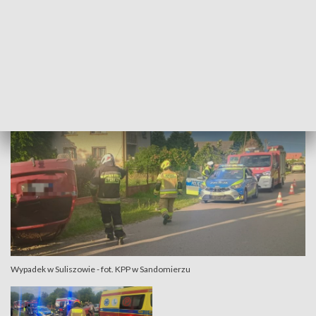
ratowników.
W akcji uczestniczyli strażacy z jednostek OSP Łoniów i OSP
Sulisławice.
Wypadek w Suliszowie - fot. KPP w Sandomierzu