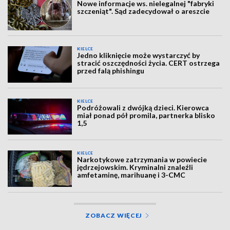
Nowe informacje ws. nielegalnej "fabryki
szczeniąt". Sąd zadecydował o areszcie
KIELCE
Jedno kliknięcie może wystarczyć by
stracić oszczędności życia. CERT ostrzega
przed falą phishingu
KIELCE
Podróżowali z dwójką dzieci. Kierowca
miał ponad pół promila, partnerka blisko
1,5
KIELCE
Narkotykowe zatrzymania w powiecie
jędrzejowskim. Kryminalni znaleźli
amfetaminę, marihuanę i 3-CMC
ZOBACZ WIĘCEJ