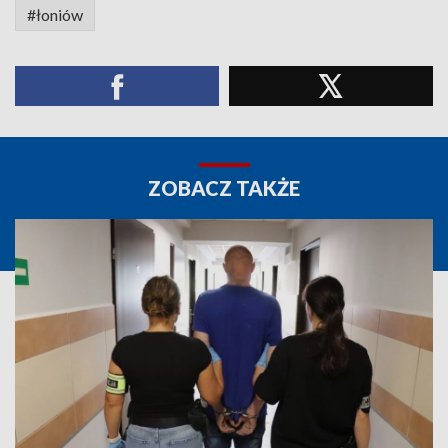
#łoniów
ZOBACZ TAKŻE