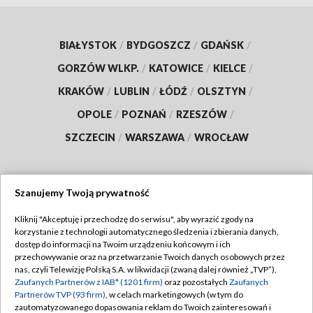
BIAŁYSTOK
/
BYDGOSZCZ
/
GDAŃSK
/
GORZÓW WLKP.
/
KATOWICE
/
KIELCE
/
KRAKÓW
/
LUBLIN
/
ŁÓDŹ
/
OLSZTYN
/
OPOLE
/
POZNAŃ
/
RZESZÓW
/
SZCZECIN
/
WARSZAWA
/
WROCŁAW
Szanujemy Twoją prywatność
Dołącz do nas:
Kliknij "Akceptuję i przechodzę do serwisu", aby wyrazić zgody na
korzystanie z technologii automatycznego śledzenia i zbierania danych,
TVP
dostęp do informacji na Twoim urządzeniu końcowym i ich
Abonament TVP
przechowywanie oraz na przetwarzanie Twoich danych osobowych przez
Regulamin TVP
nas, czyli Telewizję Polską S.A. w likwidacji (zwaną dalej również „TVP”),
Emisja w TVP
Polityka prywatności
Zaufanych Partnerów z IAB* (1201 firm)
oraz pozostałych
Zaufanych
Partnerów TVP (93 firm)
, w celach marketingowych (w tym do
Centrum informacji TVP
Moje zgody
zautomatyzowanego dopasowania reklam do Twoich zainteresowań i