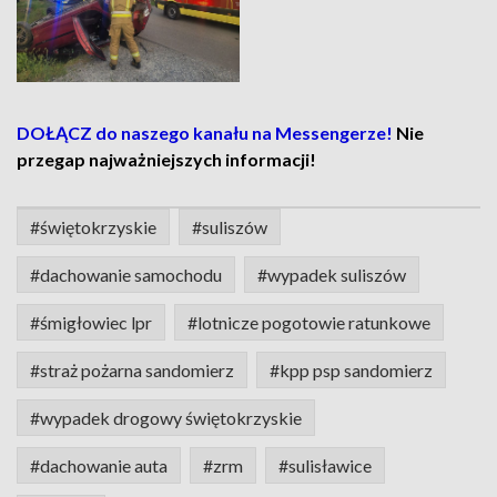
DOŁĄCZ do naszego kanału na Messengerze!
Nie
przegap najważniejszych informacji!
#świętokrzyskie
#suliszów
#dachowanie samochodu
#wypadek suliszów
#śmigłowiec lpr
#lotnicze pogotowie ratunkowe
#straż pożarna sandomierz
#kpp psp sandomierz
#wypadek drogowy świętokrzyskie
#dachowanie auta
#zrm
#sulisławice