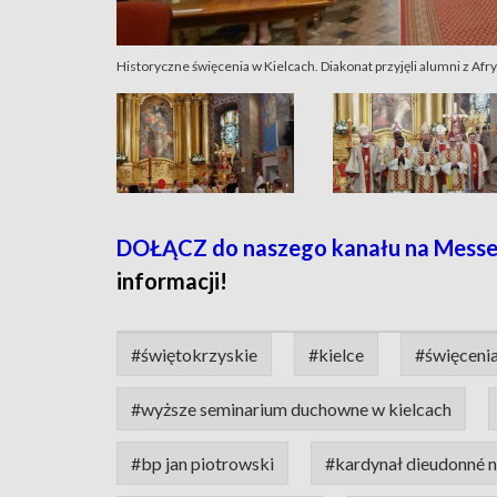
Historyczne święcenia w Kielcach. Diakonat przyjęli alumni z Afryk
DOŁĄCZ do naszego kanału na Messe
informacji!
#świętokrzyskie
#kielce
#święcenia
#wyższe seminarium duchowne w kielcach
#bp jan piotrowski
#kardynał dieudonné 