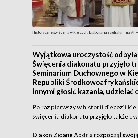
Historyczne święcenia w Kielcach. Diakonat przyjęli alumni z Afryk
Wyjątkowa uroczystość odbyła s
Święcenia diakonatu przyjęło
Seminarium Duchownego w Kie
Republiki Środkowoafrykańskie
innymi głosić kazania, udzielać
Po raz pierwszy w historii diecezji ki
święcenia diakonatu przyjęło także d
Diakon Zidane Addris rozpoczął swoją