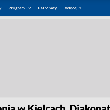
y
Program TV
Patronaty
Więcej
nia w Kielcach. Diakonat 