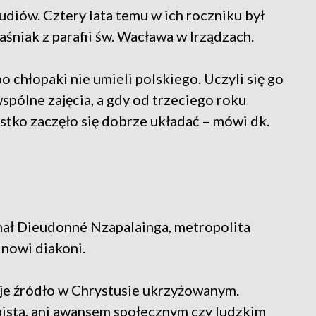
udiów. Cztery lata temu w ich roczniku był
śniak z parafii św. Wacława w Irządzach.
o chłopaki nie umieli polskiego. Uczyli się go
spólne zajęcia, a gdy od trzeciego roku
stko zaczęło się dobrze układać – mówi dk.
nał Dieudonné Nzapalainga, metropolita
 nowi diakoni.
je źródło w Chrystusie ukrzyżowanym.
bistą, ani awansem społecznym czy ludzkim