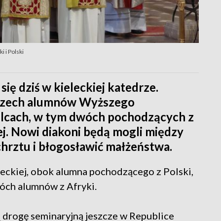
i i Polski
ię dziś w kieleckiej katedrze.
 trzech alumnów Wyższego
lcach, w tym dwóch pochodzących z
j. Nowi diakoni będą mogli między
 chrztu i błogosławić małżeństwa.
eleckiej, obok alumna pochodzącego z Polski,
wóch alumnów z Afryki.
 drogę seminaryjną jeszcze w Republice