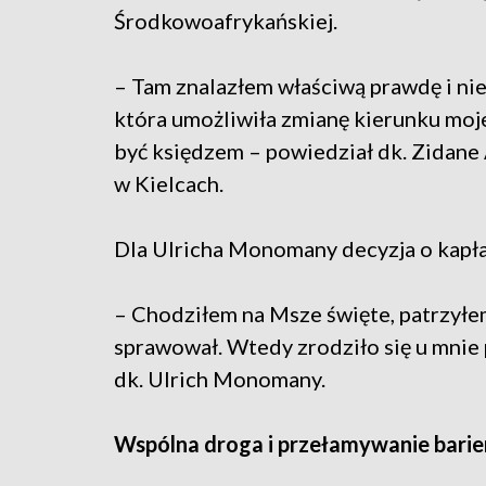
Środkowoafrykańskiej.
– Tam znalazłem właściwą prawdę i nie
która umożliwiła zmianę kierunku moje
być księdzem – powiedział dk. Zidan
w Kielcach.
Dla Ulricha Monomany decyzja o kapła
– Chodziłem na Msze święte, patrzyłem
sprawował. Wtedy zrodziło się u mnie
dk. Ulrich Monomany.
Wspólna droga i przełamywanie barie