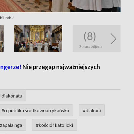
i i Polski
(8)
Zobacz zdjęcia
ngerze!
Nie przegap najważniejszych
 diakonatu
#republika środkowoafrykańska
#diakoni
nzapalainga
#kościół katolicki