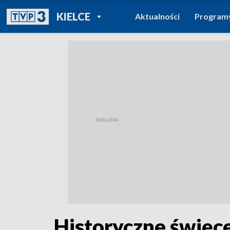
POWRÓT DO
KIELCE
Aktualności
Program
TVP REGIONY
Historyczne święce