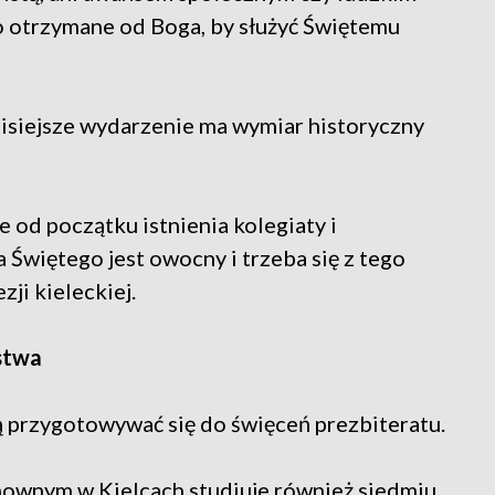
o otrzymane od Boga, by służyć Świętemu
zisiejsze wydarzenie ma wymiar historyczny
 od początku istnienia kolegiaty i
 Świętego jest owocny i trzeba się z tego
ji kieleckiej.
stwa
ą przygotowywać się do święceń prezbiteratu.
wnym w Kielcach studiuje również siedmiu