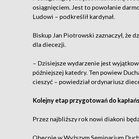
osiągnięciem. Jest to powołanie darm
Ludowi – podkreślił kardynał.
Biskup Jan Piotrowski zaznaczył, że d
dla diecezji.
– Dzisiejsze wydarzenie jest wyjątkowe
późniejszej katedry. Ten powiew Ducha
cieszyć – powiedział ordynariusz diecez
Kolejny etap przygotowań do kapłań
Przez najbliższy rok nowi diakoni będ
Obecnie w Wyższym Seminarium Ducho