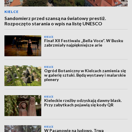
KIELCE
Sandomierz przed szansą na światowy prestiż.
Rozpoczęto starania o wpis na listę UNESCO
KIELCE
Finał XII Festiwalu „Bella Voce”. W Busku
zabrzmiały najpiękniejsze arie
KIELCE
Ogród Botaniczny w Kielcach zamienia się
w galerię sztuki. Będą wystawy i malarskie
plenery
KIELCE
Kieleckie rzeźby odzyskają dawny blask.
Przy zabytkach pojawią się kody QR
KIELCE
W Pacanowie na ludowo. Trwa