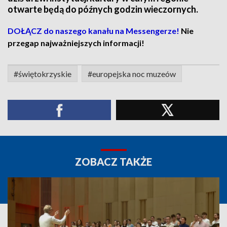
otwarte będą do późnych godzin wieczornych.
DOŁĄCZ do naszego kanału na Messengerze!
Nie
przegap najważniejszych informacji!
#świętokrzyskie
#europejska noc muzeów
ZOBACZ TAKŻE