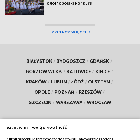
ogólnopolski konkurs
ZOBACZ WIĘCEJ
BIAŁYSTOK
/
BYDGOSZCZ
/
GDAŃSK
/
GORZÓW WLKP.
/
KATOWICE
/
KIELCE
/
KRAKÓW
/
LUBLIN
/
ŁÓDŹ
/
OLSZTYN
/
OPOLE
/
POZNAŃ
/
RZESZÓW
/
SZCZECIN
/
WARSZAWA
/
WROCŁAW
Szanujemy Twoją prywatność
Dołącz do nas:
Kliknij "Akceptuję i przechodzę do serwisu", aby wyrazić zgody na