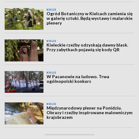
KIELCE
Ogród Botaniczny w Kielcach zamienia się
w galerię sztuki. Będą wystawy i malarskie
plenery
KIELCE
Kieleckie rzeźby odzyskają dawny blask.
Przy zabytkach pojawią się kody QR
KIELCE
W Pacanowie na ludowo. Trwa
ogólnopolski konkurs
KIELCE
Międzynarodowy plener na Ponidziu.
Obrazy i rzeźby inspirowane malowniczym
krajobrazem