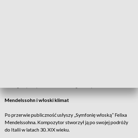
Komendarek-Tymendorf, altowiolista i solista koncertu.
Orkiestrę Filharmonii Świętokrzyskiej poprowadzi Jorge
Vazquez – dyrygent pochodzący z Meksyku, dyrektor
artystyczny Orkiestry Filarmonía w Xalapie oraz asystent
dyrygenta w Teatrze Wielkim – Operze Narodowej w
Warszawie.
– To dla mnie wyjątkowe wydarzenie, bo Filharmonia w
Kielcach była jedną z pierwszych profesjonalnych orkiestr w
Europie, która dała mi możliwość współpracy. To dla mnie
szczególny zespół – zaznacza Jorge Vazquez.
Mendelssohn i włoski klimat
Po przerwie publiczność usłyszy „Symfonię włoską” Felixa
Mendelssohna. Kompozytor stworzył ją po swojej podróży
do Italii w latach 30. XIX wieku.