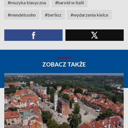
#muzyka klasyczna
#harold w italii
#mendelssohn
#berlioz
#wydarzenia kielce
ZOBACZ TAKŻE