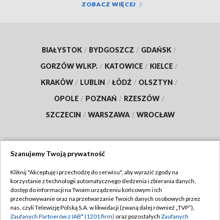
ZOBACZ WIĘCEJ
BIAŁYSTOK
/
BYDGOSZCZ
/
GDAŃSK
/
GORZÓW WLKP.
/
KATOWICE
/
KIELCE
/
KRAKÓW
/
LUBLIN
/
ŁÓDŹ
/
OLSZTYN
/
OPOLE
/
POZNAŃ
/
RZESZÓW
/
SZCZECIN
/
WARSZAWA
/
WROCŁAW
Szanujemy Twoją prywatność
Dołącz do nas:
Kliknij "Akceptuję i przechodzę do serwisu", aby wyrazić zgody na
korzystanie z technologii automatycznego śledzenia i zbierania danych,
TVP
dostęp do informacji na Twoim urządzeniu końcowym i ich
Abonament TVP
przechowywanie oraz na przetwarzanie Twoich danych osobowych przez
Regulamin TVP
nas, czyli Telewizję Polską S.A. w likwidacji (zwaną dalej również „TVP”),
Emisja w TVP
Polityka prywatności
Zaufanych Partnerów z IAB* (1201 firm)
oraz pozostałych
Zaufanych