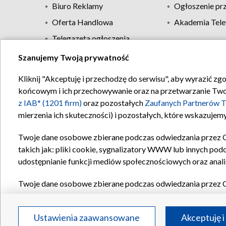
Biuro Reklamy
Ogłoszenie pr
Oferta Handlowa
Akademia Tele
Telegazeta ogłoszenia
Szanujemy Twoją prywatność
Regulamin TVP
Kliknij "Akceptuję i przechodzę do serwisu", aby wyrazić zg
końcowym i ich przechowywanie oraz na przetwarzanie Twoich
z IAB* (1201 firm)
oraz pozostałych
Zaufanych Partnerów T
mierzenia ich skuteczności) i pozostałych, które wskazujemy
Twoje dane osobowe zbierane podczas odwiedzania przez 
takich jak: pliki cookie, sygnalizatory WWW lub innych pod
udostępnianie funkcji mediów społecznościowych oraz anali
Twoje dane osobowe zbierane podczas odwiedzania przez 
plików cookie, informacje o Twoich wyszukiwaniach w serwi
Partnerów TVP
dla realizacji następujących celów i funkc
Ustawienia zaawansowane
Akceptuję i
reklam, tworzenia profilu spersonalizowanych reklam, tworz