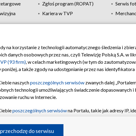
zetargowe
Zgłoś program (ROPAT)
Serwis fo
wizyjna
Kariera w TVP
Merchandi
Polityka prywatności
Moje zgody
Pomoc
Biuro re
ody na korzystanie z technologii automatycznego śledzenia i zbie
 danych osobowych przez nas, czyli Telewizję Polską S.A. w likw
VP (93 firm)
, w celach marketingowych (w tym do zautomatyzow
 poniżej, a także zgody na udostępnianie przez nas identyfikator
Ciebie naszych
poszczególnych serwisów
zwanych dalej „Portalem
obnych technologii umożliwiających świadczenie dopasowanych i be
zowanie ruchu w Internecie.
Ciebie
poszczególnych serwisów
na Portalu, takie jak adresy IP, 
sach Portalu czy historia odwiedzin będą przetwarzane przez TV
ji: przechowywania informacji na urządzeniu lub dostęp do nich,
©2026 Telewizja Polska S.A. w likwidacji
 przechodzę do serwisu
enia profilu spersonalizowanych treści, wyboru spersonalizowany