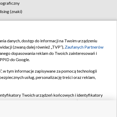
tograficzny
sing (znaki)
klamy
Kontakt
rania danych, dostęp do informacji na Twoim urządzeniu
idacji (zwaną dalej również „TVP”),
Zaufanych Partnerów
anego dopasowania reklam do Twoich zainteresowań i
a PPID do Google.
”, w tym informacje zapisywane za pomocą technologii
zpiecznych usług, personalizację treści oraz reklam,
identyfikatory Twoich urządzeń końcowych i identyfikatory
P,
Zaufanych Partnerów z IAB
oraz pozostałych
Zaufanych
 wyboru podstawowych reklam, wyboru spersonalizowanych
ch treści, pomiaru wydajności reklam, pomiaru wydajności