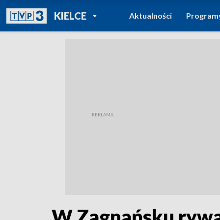
POWRÓT DO
KIELCE
Aktualności
Program
TVP REGIONY
W Zagnańsku rywal