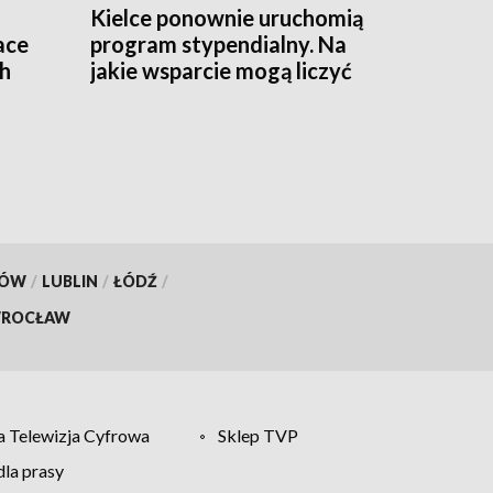
Kielce ponownie uruchomią
ace
program stypendialny. Na
ch
jakie wsparcie mogą liczyć
studenci?
KÓW
/
LUBLIN
/
ŁÓDŹ
/
ROCŁAW
 Telewizja Cyfrowa
Sklep TVP
la prasy