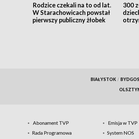
Rodzice czekali na to od lat.
300 z
W Starachowicach powstał
dziec
pierwszy publiczny żłobek
otrzy
BIAŁYSTOK
/
BYDGO
OLSZTY
Abonament TVP
Emisja w TVP
Rada Programowa
System NOS