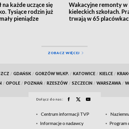
ł na każde uczące się
Wakacyjne remonty w
ko. Tysiące rodzin już
kieleckich szkołach. Pr
mały pieniądze
trwają w 65 placówka
ZOBACZ WIĘCEJ
SZCZ
/
GDAŃSK
/
GORZÓW WLKP.
/
KATOWICE
/
KIELCE
/
KRA
N
/
OPOLE
/
POZNAŃ
/
RZESZÓW
/
SZCZECIN
/
WARSZAWA
/
W
Dołącz do nas:
Centrum informacji TVP
Naziemna
Informacje o nadawcy
Program d