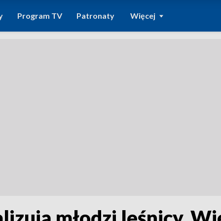
y
Program TV
Patronaty
Więcej
izują młodzi leśnicy. W