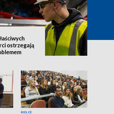
właściwych
rci ostrzegają
roblemem
KIELCE