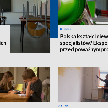
KIELCE
Polska kształci nie
ich
specjalistów? Ekspe
przed poważnym p
KIELCE