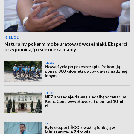
KIELCE
Naturalny pokarm może uratować wcześniaki. Eksperci
przypominają o sile mleka mamy
KIELCE
Nowe życie po przeszczepie. Pokonują
ponad 800 kilometrów, by dawać nadzieję
innym
KIELCE
NFZ sprzedaje dawną siedzibę w centrum
Kielc. Cena wywoławcza to ponad 10 mln
zł
KIELCE
Były ekspert ŚCO z ważną funkcją w
Ministerstwie Zdrowia