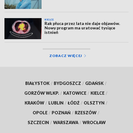
KIELCE
Rak płuca przez lata nie daje objawów.
Nowy program ma uratować tysiące
istnień
ZOBACZ WIĘCEJ
BIAŁYSTOK
/
BYDGOSZCZ
/
GDAŃSK
/
GORZÓW WLKP.
/
KATOWICE
/
KIELCE
/
KRAKÓW
/
LUBLIN
/
ŁÓDŹ
/
OLSZTYN
/
OPOLE
/
POZNAŃ
/
RZESZÓW
/
SZCZECIN
/
WARSZAWA
/
WROCŁAW