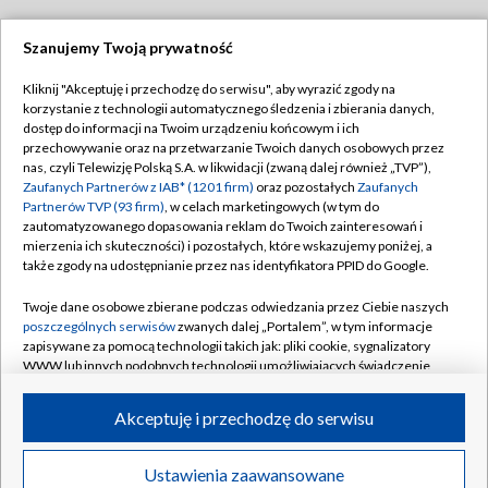
Szanujemy Twoją prywatność
Dołącz do nas:
Kliknij "Akceptuję i przechodzę do serwisu", aby wyrazić zgody na
korzystanie z technologii automatycznego śledzenia i zbierania danych,
TVP
dostęp do informacji na Twoim urządzeniu końcowym i ich
Abonament TVP
przechowywanie oraz na przetwarzanie Twoich danych osobowych przez
Regulamin TVP
nas, czyli Telewizję Polską S.A. w likwidacji (zwaną dalej również „TVP”),
Emisja w TVP
Polityka prywatności
Zaufanych Partnerów z IAB* (1201 firm)
oraz pozostałych
Zaufanych
Partnerów TVP (93 firm)
, w celach marketingowych (w tym do
Centrum informacji TVP
Moje zgody
zautomatyzowanego dopasowania reklam do Twoich zainteresowań i
mierzenia ich skuteczności) i pozostałych, które wskazujemy poniżej, a
Naziemna Telewizja Cyfrowa
Pomoc
także zgody na udostępnianie przez nas identyfikatora PPID do Google.
Sklep TVP
Biuro reklamy
Twoje dane osobowe zbierane podczas odwiedzania przez Ciebie naszych
Rada Programowa
Kontakt
poszczególnych serwisów
zwanych dalej „Portalem”, w tym informacje
zapisywane za pomocą technologii takich jak: pliki cookie, sygnalizatory
System NOS
WWW lub innych podobnych technologii umożliwiających świadczenie
dopasowanych i bezpiecznych usług, personalizację treści oraz reklam,
Informacje o nadawcy
Kanały
udostępnianie funkcji mediów społecznościowych oraz analizowanie
Akceptuję i przechodzę do serwisu
ruchu w Internecie.
Program dla prasy
©2026 Telewizja Polska S.A. w likwidacji
Biuro Reklamy
Twoje dane osobowe zbierane podczas odwiedzania przez Ciebie
Ustawienia zaawansowane
poszczególnych serwisów
na Portalu, takie jak adresy IP, identyfikatory